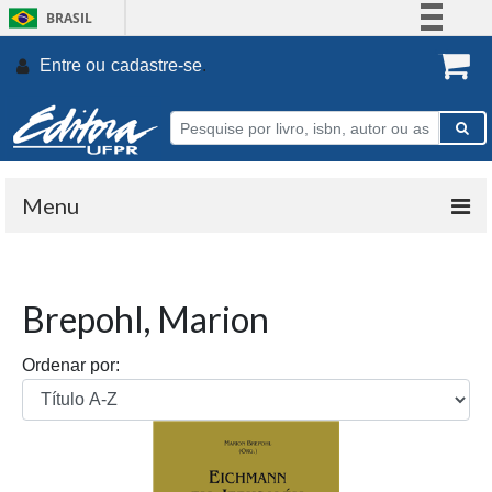
BRASIL
Simplifique!
Entre ou
cadastre-se
.
Comunica BR
Participe
Acesso à informação
Legislação
Menu
Canais
Brepohl, Marion
Ordenar por: