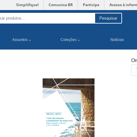
Simplifique!
Comunica BR
Participe
Acesso à infor
Pesquisar
Assuntos
Coleções
Notícias
Or