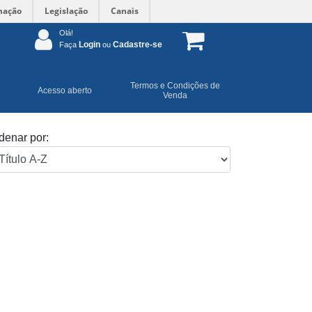
mação
Legislação
Canais
Olá!
Login
Cadastre-se
Faça
ou
Termos e Condições de
Acesso aberto
Venda
denar por: