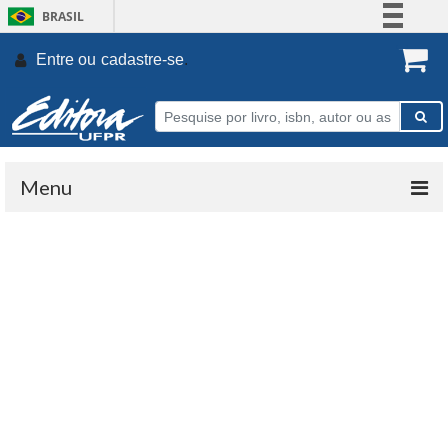
BRASIL
Simplifique!
Entre ou
cadastre-se
.
Comunica BR
Participe
Acesso à informação
Legislação
Menu
Canais