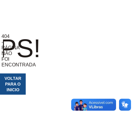
404
PS!
-
PÁGINA
NÃO
FOI
ENCONTRADA
VOLTAR
PARA O
INICIO