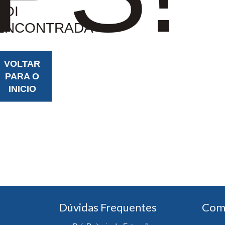
FOI
ENCONTRADA
VOLTAR
PARA O
INICIO
Dúvidas Frequentes
Com