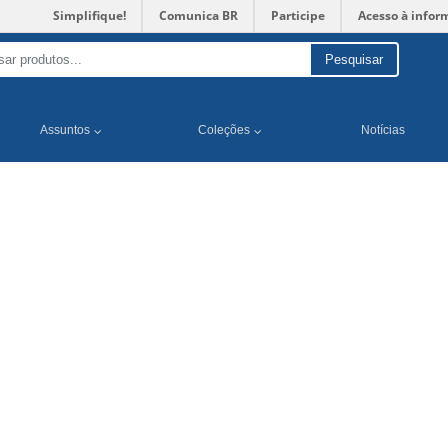
Simplifique!
Comunica BR
Participe
Acesso à infor
Pesquisar
Assuntos
Coleções
Notícias