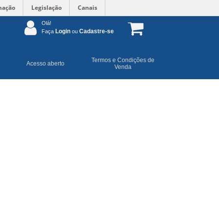
mação
Legislação
Canais
Olá!
Login
Cadastre-se
Faça
ou
Termos e Condições de
Acesso aberto
Venda