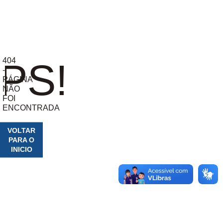
404
PS!
-
PÁGINA
NÃO
FOI
ENCONTRADA
VOLTAR
PARA O
INICIO