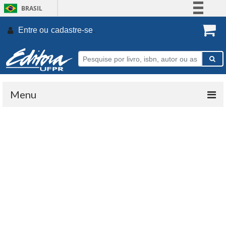
BRASIL
Simplifique!
Entre ou
cadastre-se
.
Comunica BR
Participe
Acesso à informação
Legislação
Menu
Canais