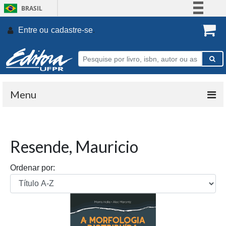
BRASIL
Simplifique!
Entre ou
cadastre-se
.
Comunica BR
Participe
Acesso à informação
Legislação
Menu
Canais
Resende, Mauricio
Ordenar por: