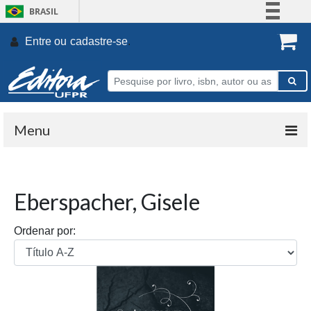
BRASIL
Simplifique!
Entre ou
cadastre-se
.
Comunica BR
Participe
Acesso à informação
Legislação
Menu
Canais
Eberspacher, Gisele
Ordenar por: