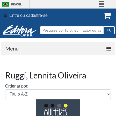
BRASIL
Simplifique!
Entre ou
cadastre-se
.
Comunica BR
Participe
Acesso à informação
Legislação
Menu
Canais
Ruggi, Lennita Oliveira
Ordenar por: