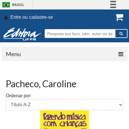
BRASIL
Simplifique!
Entre ou
cadastre-se
.
Comunica BR
Participe
Acesso à informação
Legislação
Menu
Canais
Pacheco, Caroline
Ordenar por: