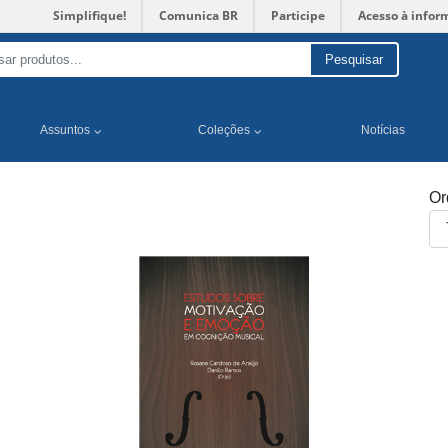
Simplifique!
Comunica BR
Participe
Acesso à infor
Pesquisar
Assuntos
Coleções
Notícias
Or