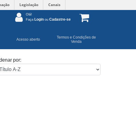
mação
Legislação
Canais
Olá!
Login
Cadastre-se
Faça
ou
Termos e Condições de
Acesso aberto
Venda
denar por: