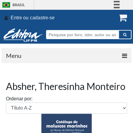
BRASIL
Simplifique!
Entre ou
cadastre-se
.
Comunica BR
Participe
Acesso à informação
Legislação
Menu
Canais
Absher, Theresinha Monteiro
Ordenar por: