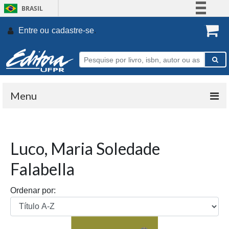
BRASIL
Simplifique!
Entre ou
cadastre-se
.
Comunica BR
Participe
Acesso à informação
Legislação
Menu
Canais
Luco, Maria Soledade
Falabella
Ordenar por: