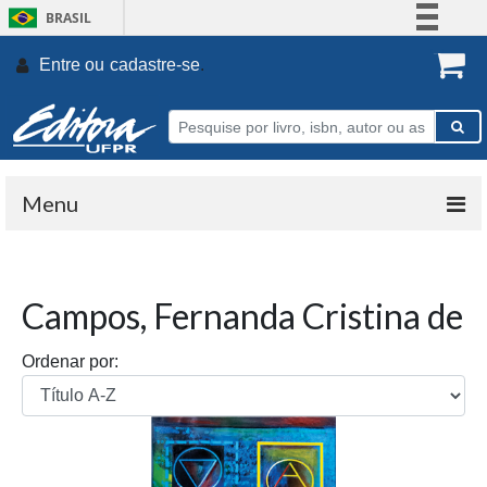
BRASIL
Simplifique!
Entre ou
cadastre-se
.
Comunica BR
Participe
Acesso à informação
Legislação
Menu
Canais
Campos, Fernanda Cristina de
Ordenar por: