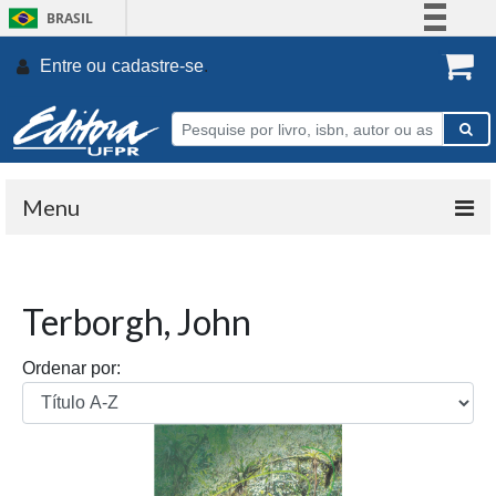
BRASIL
Simplifique!
Entre ou
cadastre-se
.
Comunica BR
Participe
Acesso à informação
Legislação
Menu
Canais
Terborgh, John
Ordenar por: