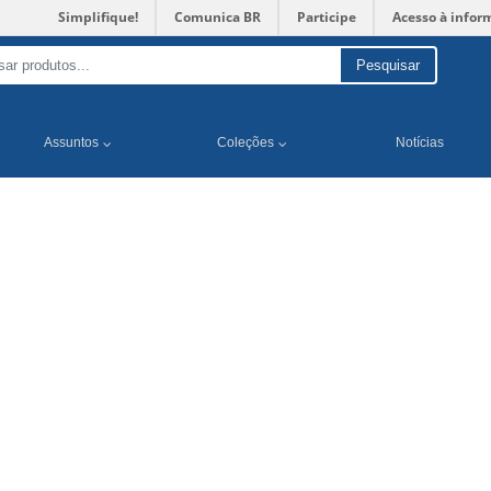
Simplifique!
Comunica BR
Participe
Acesso à infor
Pesquisar
Assuntos
Coleções
Notícias