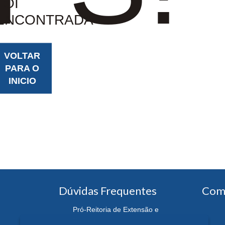
FOI
ENCONTRADA
VOLTAR
PARA O
INICIO
Dúvidas Frequentes
Com
Pró-Reitoria de Extensão e
Cultura