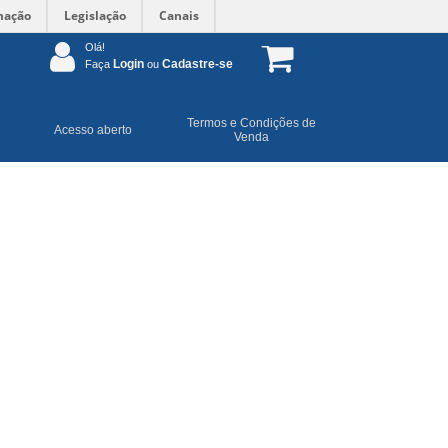
mação
Legislação
Canais
Olá!
Login
Cadastre-se
Faça
ou
Termos e Condições de
Acesso aberto
Venda