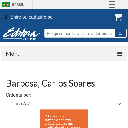
BRASIL
Simplifique!
Entre ou
cadastre-se
.
Comunica BR
Participe
Acesso à informação
Legislação
Menu
Canais
Barbosa, Carlos Soares
Ordenar por: