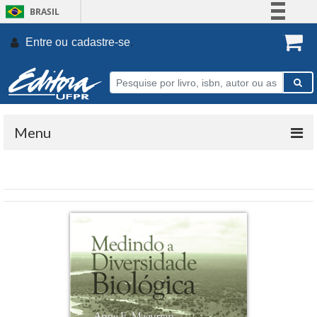
BRASIL
Simplifique!
Entre ou
cadastre-se
.
Comunica BR
Participe
Acesso à informação
Legislação
Menu
Canais