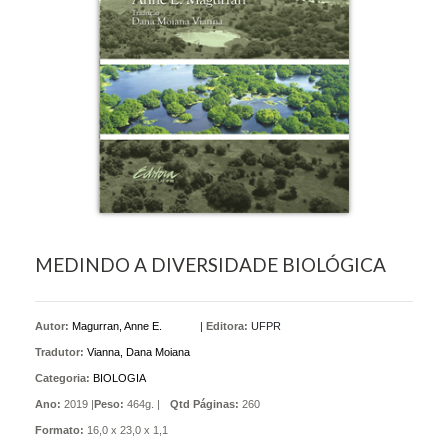
MEDINDO A DIVERSIDADE BIOLÓGICA
Autor:
Magurran, Anne E.
|
Editora:
UFPR
Tradutor:
Vianna, Dana Moiana
Categoria:
BIOLOGIA
Ano:
2019 |
Peso:
464g. |
Qtd Páginas:
260
Formato:
16,0 x 23,0 x 1,1