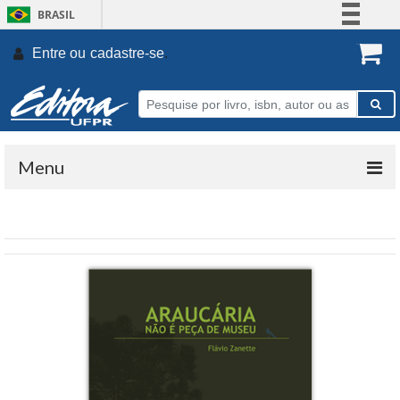
BRASIL
Simplifique!
Entre ou
cadastre-se
.
Comunica BR
Participe
Acesso à informação
Legislação
Menu
Canais