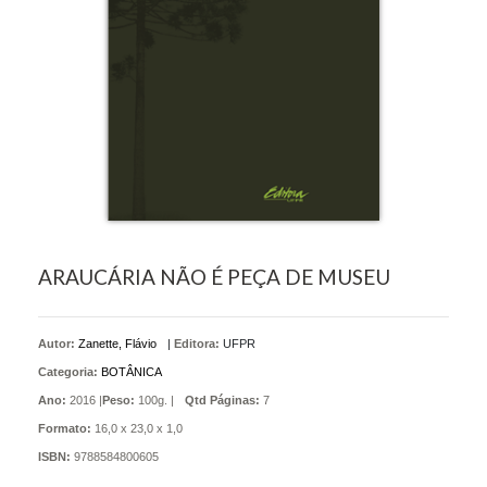
ARAUCÁRIA NÃO É PEÇA DE MUSEU
Autor:
Zanette, Flávio
|
Editora:
UFPR
Categoria:
BOTÂNICA
Ano:
2016 |
Peso:
100g. |
Qtd Páginas:
7
Formato:
16,0 x 23,0 x 1,0
ISBN:
9788584800605