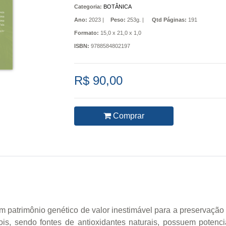
Categoria:
BOTÂNICA
Ano:
2023 |
Peso:
253g. |
Qtd Páginas:
191
Formato:
15,0 x 21,0 x 1,0
ISBN:
9788584802197
R$ 90,00
Comprar
um patrimônio genético de valor inestimável para a preservação
is, sendo fontes de antioxidantes naturais, possuem potenci