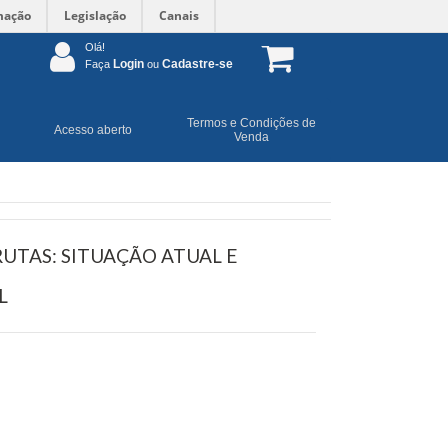
mação
Legislação
Canais
Olá!
Login
Cadastre-se
Faça
ou
Termos e Condições de
Acesso aberto
Venda
UTAS: SITUAÇÃO ATUAL E
L