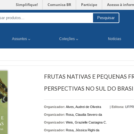
Simplifique!
Comunica BR
Participe
Acesso à infor
Pesquisar
Assuntos
Coleções
Notícias
FRUTAS NATIVAS E PEQUENAS FR
PERSPECTIVAS NO SUL DO BRASI
Organizador:
Alves, Audrei de Oliveira
|
Editora:
UFPR
Organizador:
Rosa, Claudia Severo da
Organizador:
Weis, Grazielle Castagna C.
Organizador:
Rosa, Jéssica Righi da