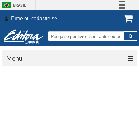
BRASIL
Simplifique!
Entre ou
cadastre-se
.
Comunica BR
Participe
Acesso à informação
Legislação
Menu
Canais