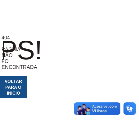
404
PS!
-
PÁGINA
NÃO
FOI
ENCONTRADA
VOLTAR
PARA O
INICIO