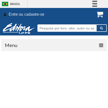
BRASIL
Simplifique!
Entre ou
cadastre-se
.
Comunica BR
Participe
Acesso à informação
Legislação
Menu
Canais