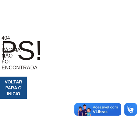
404
PS!
-
PÁGINA
NÃO
FOI
ENCONTRADA
VOLTAR
PARA O
INICIO