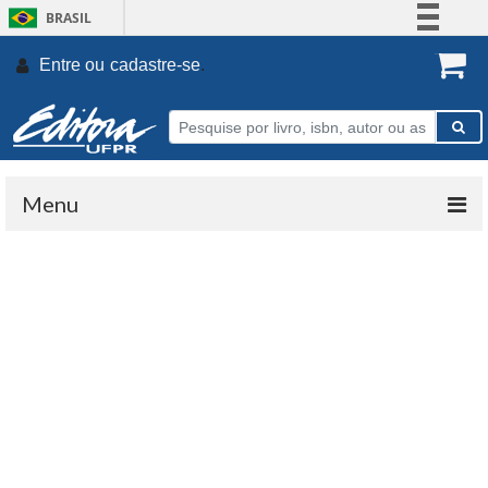
BRASIL
Simplifique!
Entre ou
cadastre-se
.
Comunica BR
Participe
Acesso à informação
Legislação
Menu
Canais