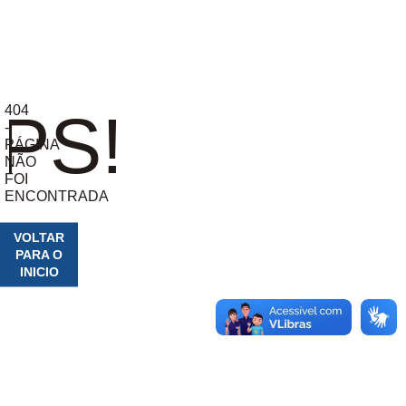
404
PS!
-
PÁGINA
NÃO
FOI
ENCONTRADA
VOLTAR
PARA O
INICIO