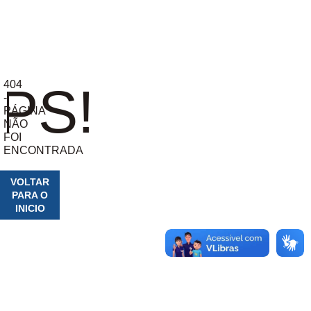
404
PS!
-
PÁGINA
NÃO
FOI
ENCONTRADA
VOLTAR
PARA O
INICIO