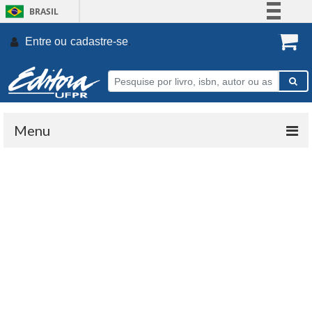
BRASIL
Simplifique!
Entre ou
cadastre-se
.
Comunica BR
Participe
Acesso à informação
Legislação
Menu
Canais