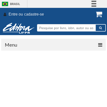
BRASIL
Simplifique!
Entre ou
cadastre-se
.
Comunica BR
Participe
Acesso à informação
Legislação
Menu
Canais