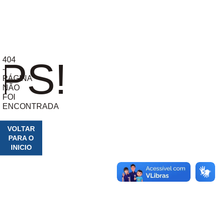
404
PS!
-
PÁGINA
NÃO
FOI
ENCONTRADA
VOLTAR
PARA O
INICIO