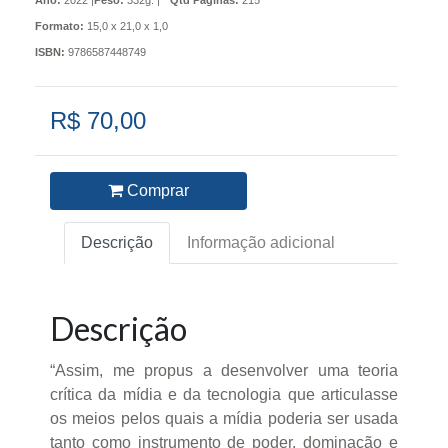
Ano:
2022 |
Peso:
332g. |
Qtd Páginas:
215
Formato:
15,0 x 21,0 x 1,0
ISBN:
9786587448749
R$ 70,00
Comprar
Descrição
Informação adicional
Descrição
“Assim, me propus a desenvolver uma teoria
crítica da mídia e da tecnologia que articulasse
os meios pelos quais a mídia poderia ser usada
tanto como instrumento de poder, dominação e