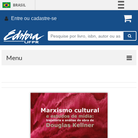
BRASIL
Simplifique!
Entre ou
cadastre-se
.
Comunica BR
Participe
Acesso à informação
Legislação
Menu
Canais