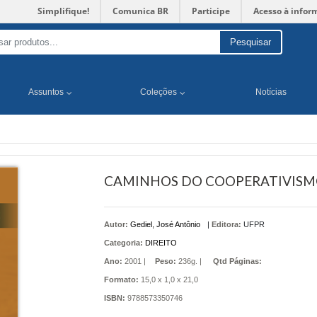
Simplifique!
Comunica BR
Participe
Acesso à infor
Pesquisar
Assuntos
Coleções
Notícias
CAMINHOS DO COOPERATIVISMO
Autor:
Gediel, José Antônio
|
Editora:
UFPR
Categoria:
DIREITO
Ano:
2001 |
Peso:
236g. |
Qtd Páginas:
Formato:
15,0 x 1,0 x 21,0
ISBN:
9788573350746