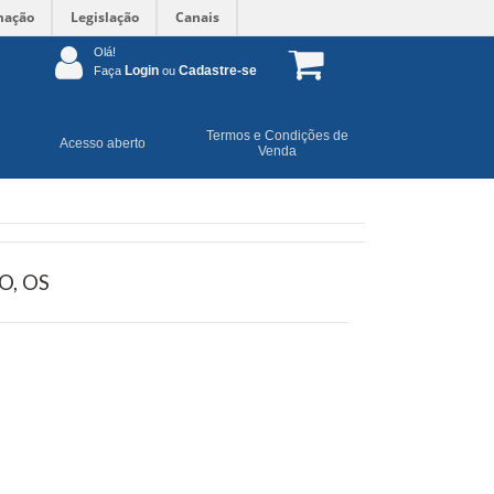
mação
Legislação
Canais
Olá!
Login
Cadastre-se
Faça
ou
Termos e Condições de
Acesso aberto
Venda
, OS