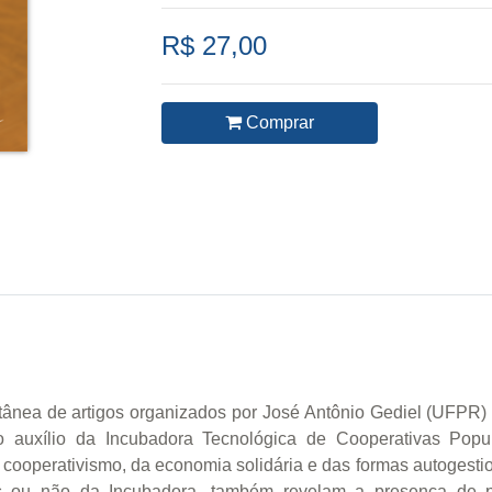
R$ 27,00
Comprar
nea de artigos organizados por José Antônio Gediel (UFPR) q
o auxílio da Incubadora Tecnológica de Cooperativas Pop
cooperativismo, da economia solidária e das formas autogestio
s ou não da Incubadora, também revelam a presença de 