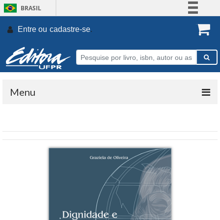
BRASIL
Simplifique!
Entre ou
cadastre-se
.
Comunica BR
Participe
Acesso à informação
Legislação
Menu
Canais