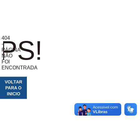
404
PS!
-
PÁGINA
NÃO
FOI
ENCONTRADA
VOLTAR
PARA O
INICIO