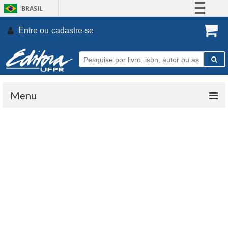
BRASIL
Simplifique!
Entre ou
cadastre-se
.
Comunica BR
Participe
Acesso à informação
Legislação
Menu
Canais