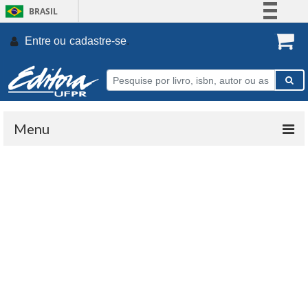
BRASIL
Simplifique!
Entre ou
cadastre-se
.
Comunica BR
Participe
Acesso à informação
Legislação
Menu
Canais