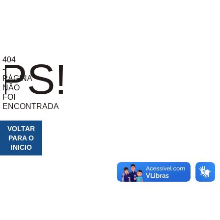
404
PS!
-
PÁGINA
NÃO
FOI
ENCONTRADA
VOLTAR
PARA O
INICIO