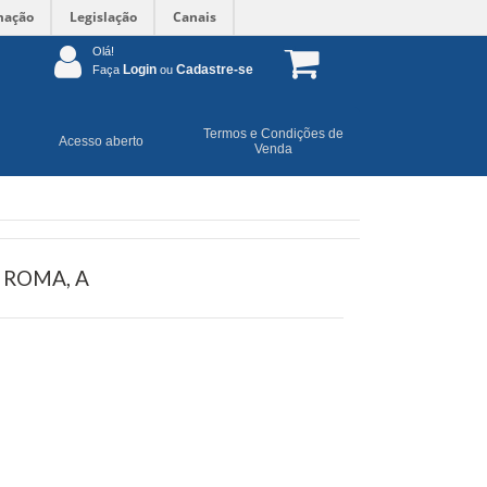
mação
Legislação
Canais
Olá!
Login
Cadastre-se
Faça
ou
Termos e Condições de
Acesso aberto
Venda
 ROMA, A