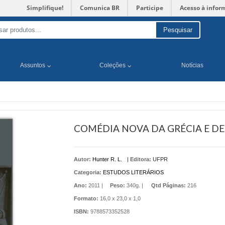
Simplifique!
Comunica BR
Participe
Acesso à infor
Pesquisar
Assuntos
Coleções
Notícias
COMÉDIA NOVA DA GRÉCIA E DE
Autor:
Hunter R. L.
|
Editora:
UFPR
Categoria:
ESTUDOS LITERÁRIOS
Ano:
2011 |
Peso:
340g. |
Qtd Páginas:
216
Formato:
16,0 x 23,0 x 1,0
ISBN:
9788573352528