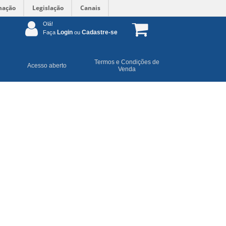
mação
Legislação
Canais
Olá!
Login
Cadastre-se
Faça
ou
Termos e Condições de
Acesso aberto
Venda