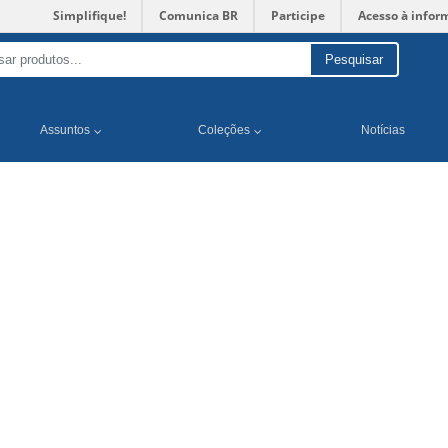
Simplifique!
Comunica BR
Participe
Acesso à infor
Pesquisar
Assuntos
Coleções
Notícias