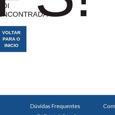
FOI
ENCONTRADA
VOLTAR
PARA O
INICIO
Dúvidas Frequentes
Com