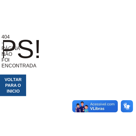
404
PS!
-
PÁGINA
NÃO
FOI
ENCONTRADA
VOLTAR
PARA O
INICIO