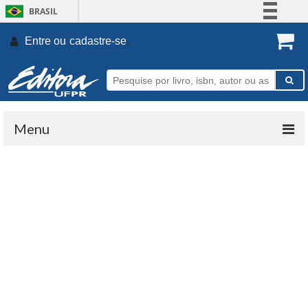
BRASIL
Simplifique!
Entre ou
cadastre-se
.
Comunica BR
Participe
Acesso à informação
Legislação
Menu
Canais