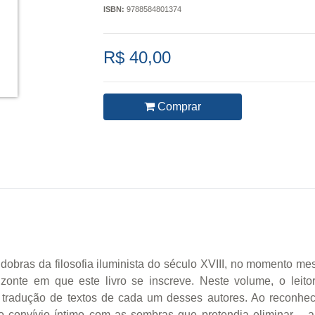
ISBN:
9788584801374
R$ 40,00
Comprar
as dobras da filosofia iluminista do século XVIII, no momento 
zonte em que este livro se inscreve. Neste volume, o leitor
 tradução de textos de cada um desses autores. Ao reconh
 convívio íntimo com as sombras que pretendia eliminar – a