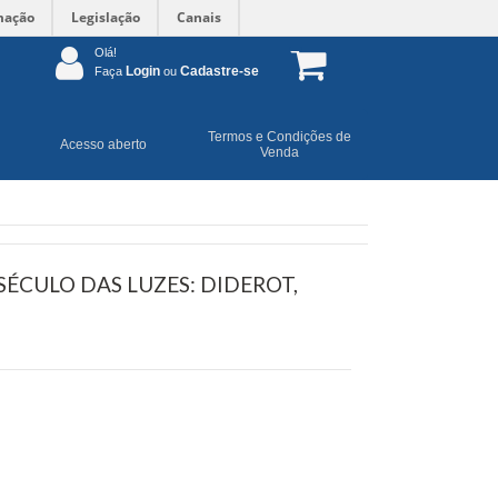
mação
Legislação
Canais
Olá!
Login
Cadastre-se
Faça
ou
Termos e Condições de
Acesso aberto
Venda
SÉCULO DAS LUZES: DIDEROT,