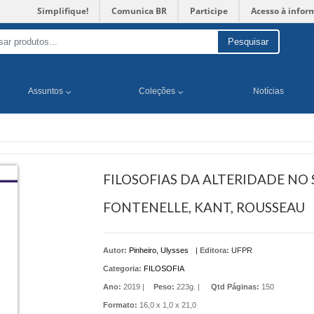
Simplifique!
Comunica BR
Participe
Acesso à infor
Pesquisar
Assuntos
Coleções
Notícias
FILOSOFIAS DA ALTERIDADE NO 
FONTENELLE, KANT, ROUSSEAU
Autor:
Pinheiro, Ulysses
|
Editora:
UFPR
Categoria:
FILOSOFIA
Ano:
2019 |
Peso:
223g. |
Qtd Páginas:
150
Formato:
16,0 x 1,0 x 21,0