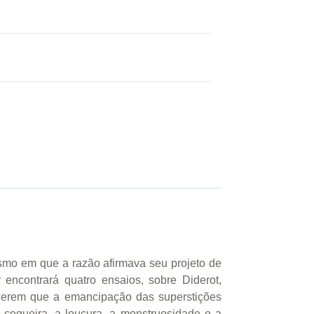
mesmo em que a razão afirmava seu projeto de
 encontrará quatro ensaios, sobre Diderot,
ecerem que a emancipação das superstições
 cegueira, a loucura, a monstruosidade e a