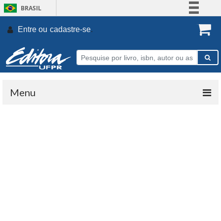
BRASIL
Simplifique!
Entre ou
cadastre-se
.
Comunica BR
Participe
Acesso à informação
Legislação
Menu
Canais