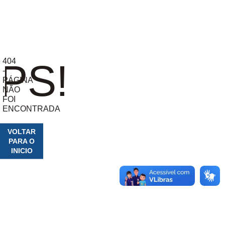
404
PS!
-
PÁGINA
NÃO
FOI
ENCONTRADA
VOLTAR
PARA O
INICIO