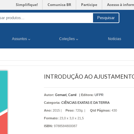
Simplifique!
Comunica BR
Participe
Acesso à infor
Pesquisar
Assuntos
Coleções
Notícias
INTRODUÇÃO AO AJUSTAMENTO
Autor:
Gemael, Camil
|
Editora:
UFPR
Categoria:
CIÊNCIAS EXATAS E DA TERRA
Ano:
2015 |
Peso:
720g. |
Qtd Páginas:
430
Formato:
23,0 x 3,0 x 21,5
ISBN:
9788584800087