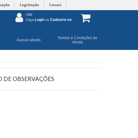
mação
Legislação
Canais
Olá!
Login
Cadastre-se
Faça
ou
Termos e Condições de
Acesso aberto
Venda
 DE OBSERVAÇÕES