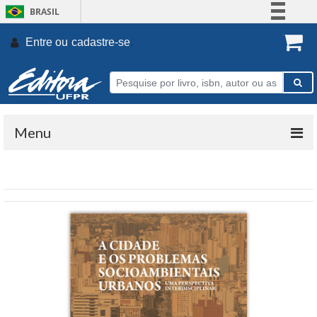
BRASIL
Simplifique!
Entre ou
cadastre-se
.
Comunica BR
Participe
Acesso à informação
Legislação
Menu
Canais