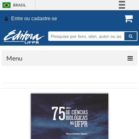
BRASIL
Simplifique!
Entre ou
cadastre-se
.
Comunica BR
Participe
Acesso à informação
Legislação
Menu
Canais