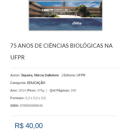
75 ANOS DE CIÊNCIAS BIOLÓGICAS NA
UFPR
Autor:
Siqueira, Márcia Dalledone
|
Editora:
UFPR
Categoria:
EDUCAÇÃO
Ano:
2014 |
Peso:
375g. |
Qtd Páginas:
245
Formato:
0,2 x 0,2 x 0,0
ISBN:
9788565888646
R$ 40,00