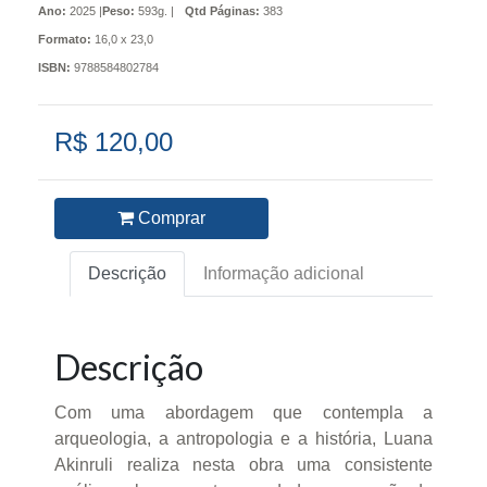
Ano:
2025 |
Peso:
593g. |
Qtd Páginas:
383
Formato:
16,0 x 23,0
ISBN:
9788584802784
R$ 120,00
Comprar
Descrição
Informação adicional
Descrição
Com uma abordagem que contempla a
arqueologia, a antropologia e a história, Luana
Akinruli realiza nesta obra uma consistente