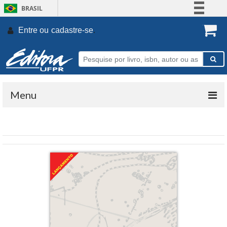
BRASIL
Simplifique!
Entre ou
cadastre-se
.
Comunica BR
Participe
Acesso à informação
Legislação
Menu
Canais