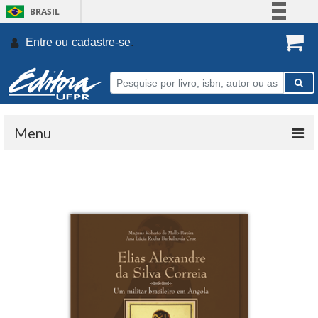
BRASIL
Simplifique!
Entre ou
cadastre-se
.
Comunica BR
Participe
Acesso à informação
Legislação
Menu
Canais