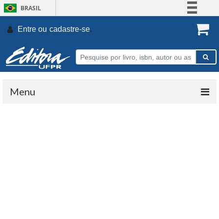
BRASIL
Simplifique!
Entre ou
cadastre-se
.
Comunica BR
Participe
Acesso à informação
Legislação
Menu
Canais