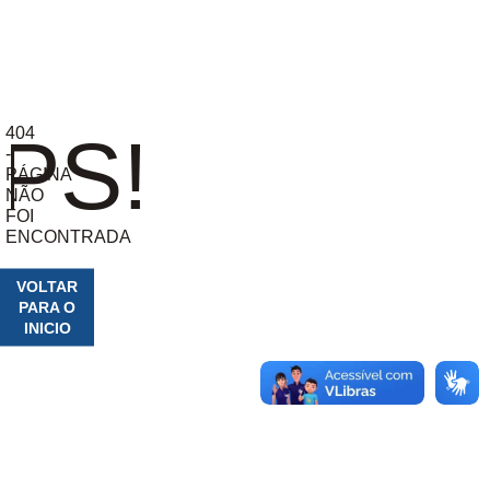
404
PS!
-
PÁGINA
NÃO
FOI
ENCONTRADA
VOLTAR
PARA O
INICIO