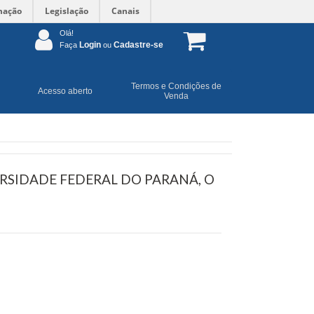
mação
Legislação
Canais
Olá!
Login
Cadastre-se
Faça
ou
Termos e Condições de
Acesso aberto
Venda
RSIDADE FEDERAL DO PARANÁ, O