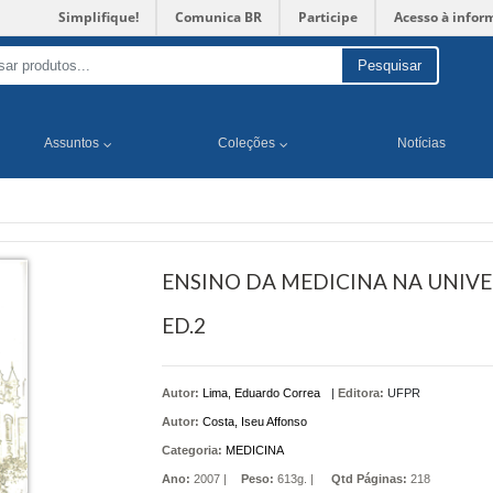
Simplifique!
Comunica BR
Participe
Acesso à infor
Pesquisar
Assuntos
Coleções
Notícias
ENSINO DA MEDICINA NA UNIVE
ED.2
Autor:
Lima, Eduardo Correa
|
Editora:
UFPR
Autor:
Costa, Iseu Affonso
Categoria:
MEDICINA
Ano:
2007 |
Peso:
613g. |
Qtd Páginas:
218