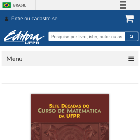
BRASIL
Simplifique!
Entre ou
cadastre-se
.
Comunica BR
Participe
Acesso à informação
Legislação
Menu
Canais