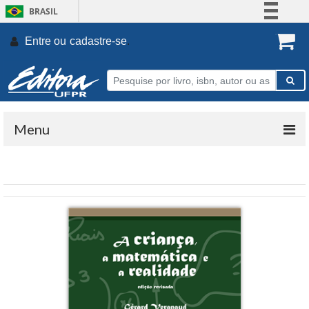
BRASIL
Simplifique!
Entre ou
cadastre-se
.
Comunica BR
Participe
Acesso à informação
Legislação
Menu
Canais