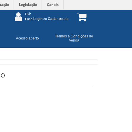
mação
Legislação
Canais
Olá!
Login
Cadastre-se
Faça
ou
Termos e Condições de
Acesso aberto
Venda
IO