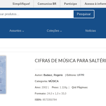
Simplifique!
Comunica BR
Participe
Acesso à infor
Pesquisar
Assuntos
Coleções
Notícias
CIFRAS DE MÚSICA PARA SALTÉR
Autor:
Budasz, Rogerio
|
Editora:
UFPR
Categoria:
MÚSICA
Ano:
2002 |
Peso:
1.118g. |
Qtd Páginas:
Formato:
24,0 x 1,0 x 33,0
ISBN:
8573350784