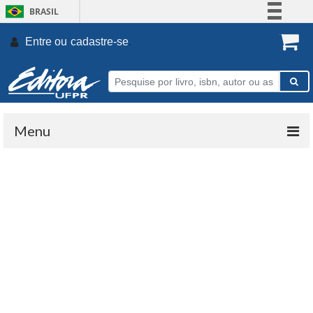
BRASIL
Simplifique!
Entre ou
cadastre-se
.
Comunica BR
Participe
Acesso à informação
Legislação
Menu
Canais