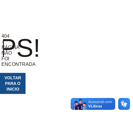
404
PS!
-
PÁGINA
NÃO
FOI
ENCONTRADA
VOLTAR
PARA O
INICIO