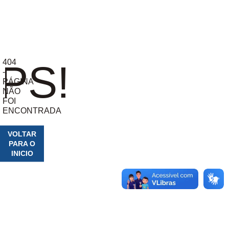
404
PS!
-
PÁGINA
NÃO
FOI
ENCONTRADA
VOLTAR
PARA O
INICIO