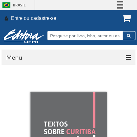
BRASIL
Simplifique!
Entre ou
cadastre-se
.
Comunica BR
Participe
Acesso à informação
Legislação
Menu
Canais