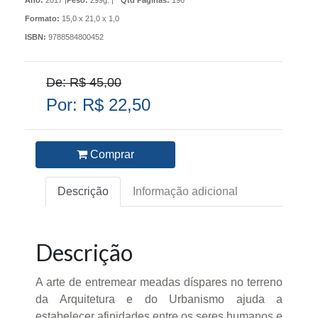
Ano:
2017 |
Peso:
299g. |
Qtd Páginas:
196
Formato:
15,0 x 21,0 x 1,0
ISBN:
9788584800452
De: R$ 45,00
Por: R$ 22,50
Comprar
Descrição
Informação adicional
Descrição
A arte de entremear meadas díspares no terreno
da Arquitetura e do Urbanismo ajuda a
estabelecer afinidades entre os seres humanos e