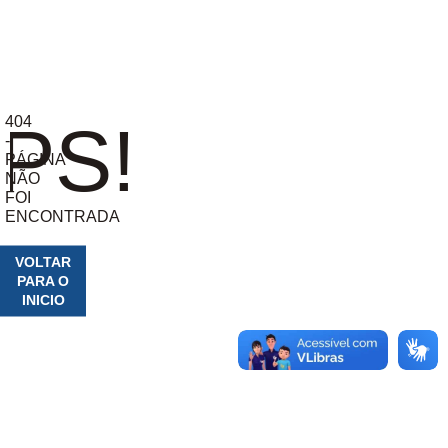
404
PS!
-
PÁGINA
NÃO
FOI
ENCONTRADA
VOLTAR
PARA O
INICIO