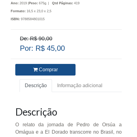
Ano:
2019 |
Peso:
675g. |
Qtd Páginas:
419
Formato:
16,5 x 23,0 x 2,5
ISBN:
9788584801015
De: R$ 90,00
Por: R$ 45,00
Comprar
Descrição
Informação adicional
Descrição
O relato da jornada de Pedro de Orsúa a
Omágua e a El Dorado transcorre no Brasil, no