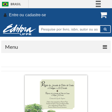
BRASIL
Simplifique!
Entre ou
cadastre-se
.
Comunica BR
Participe
Acesso à informação
Legislação
Menu
Canais