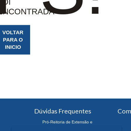
FOI
ENCONTRADA
VOLTAR
PARA O
INICIO
Dúvidas Frequentes
Com
Pró-Reitoria de Extensão e
Cultura