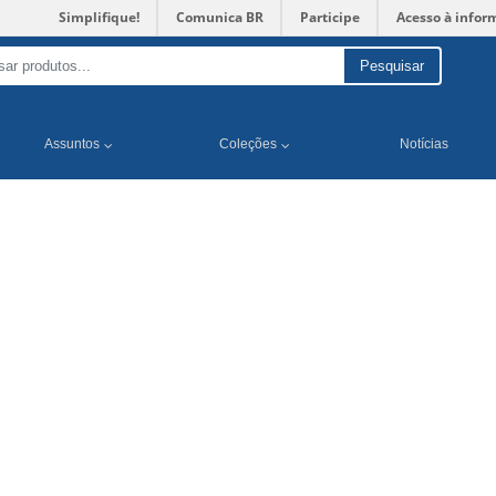
Simplifique!
Comunica BR
Participe
Acesso à infor
Pesquisar
Assuntos
Coleções
Notícias