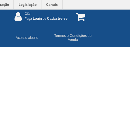
mação
Legislação
Canais
Olá!
Login
Cadastre-se
Faça
ou
Termos e Condições de
Acesso aberto
Venda